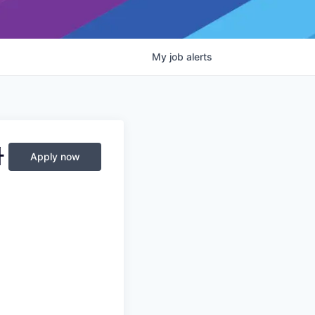
My
job
alerts
바
Apply now